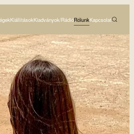
égek
Kiállítások
Kiadványok/Rádió
Rólunk
Kapcsolat