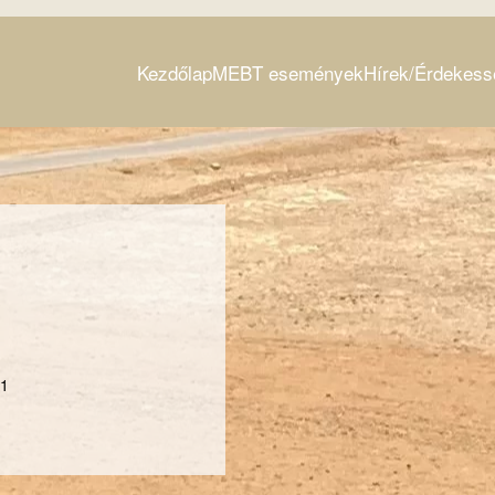
Kezdőlap
MEBT események
Hírek/Érdekess
21