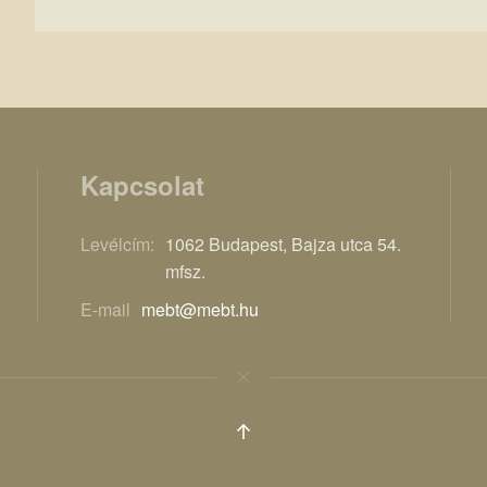
Kapcsolat
Levélcím:
1062 Budapest, Bajza utca 54.
mfsz.
E-mail
mebt@mebt.hu