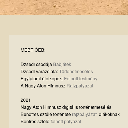
MEBT ÓEB:
Dzsedi csodája
Bábjáték
Dzsedi varázslata:
Történetmesélés
Egyiptomi életképek:
Felnőtt festmény
A Nagy Aton Himnusz
Rajzpályázat
2021
Nagy Aton Himnusz digitális történetmesélés
Bendtres sztélé története
rajzpályázat
diákoknak
Bentres sztélé f
elnőtt pályázat