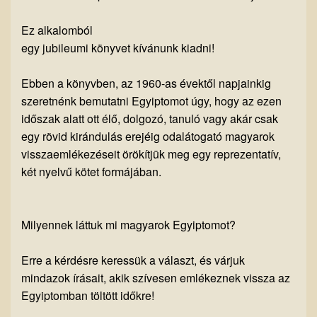
Ez alkalomból
egy jubileumi könyvet kívánunk kiadni!
Ebben a könyvben, az 1960-as évektől napjainkig
szeretnénk bemutatni Egyiptomot úgy, hogy az ezen
időszak alatt ott élő, dolgozó, tanuló vagy akár csak
egy rövid kirándulás erejéig odalátogató magyarok
visszaemlékezéseit örökítjük meg egy reprezentatív,
két nyelvű kötet formájában.
Milyennek láttuk mi magyarok Egyiptomot?
Erre a kérdésre keressük a választ, és várjuk
mindazok írásait, akik szívesen emlékeznek vissza az
Egyiptomban töltött időkre!