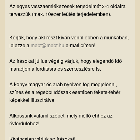
Az egyes visszaemlékezések terjedelmét 3-4 oldalra
tervezzük (max. 10ezer leütés terjedelemben).
Kérjük, hogy aki részt kíván venni ebben a munkában,
jelezze a
mebt@mebt.hu
e-mail címen!
Az írásokat július végéig várjuk, hogy elegendő idő
maradjon a fordításra és szerkesztésre is.
A könyv magyar és arab nyelven fog megjelenni,
színes és a régebbi időszak esetében fekete-fehér
képekkel illusztrálva.
Alkossunk valami szépet, mely méltó ehhez az
évfordulóhoz!
Kíváncsian várjuk az írásokat!