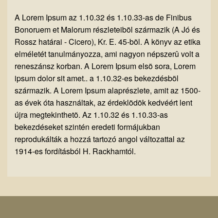
A Lorem Ipsum az 1.10.32 és 1.10.33-as de Finibus
Bonoruem et Malorum részleteibõl származik (A Jó és
Rossz határai - Cicero), Kr. E. 45-bõl. A könyv az etika
elméletét tanulmányozza, ami nagyon népszerû volt a
reneszánsz korban. A Lorem Ipsum elsõ sora, Lorem
ipsum dolor sit amet.. a 1.10.32-es bekezdésbõl
származik. A Lorem Ipsum alaprészlete, amit az 1500-
as évek óta használtak, az érdeklõdõk kedvéért lent
újra megtekinthetõ. Az 1.10.32 és 1.10.33-as
bekezdéseket szintén eredeti formájukban
reprodukálták a hozzá tartozó angol változattal az
1914-es fordításból H. Rackhamtól.