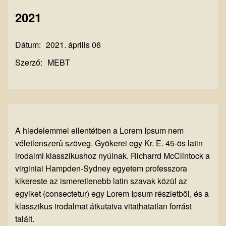
2021
Dátum:
2021. április 06
Szerző:
MEBT
A hiedelemmel ellentétben a Lorem Ipsum nem
véletlenszerû szöveg. Gyökerei egy Kr. E. 45-ös latin
irodalmi klasszikushoz nyúlnak. Richarrd McClintock a
virginiai Hampden-Sydney egyetem professzora
kikereste az ismeretlenebb latin szavak közül az
egyiket (consectetur) egy Lorem Ipsum részletbõl, és a
klasszikus irodalmat átkutatva vitathatatlan forrást
talált.