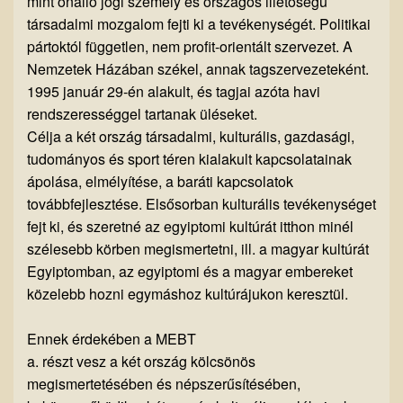
mint önálló jogi személy és országos illetőségű
társadalmi mozgalom fejti ki a tevékenységét. Politikai
pártoktól független, nem profit-orientált szervezet. A
Nemzetek Házában székel, annak tagszervezeteként.
1995 január 29-én alakult, és tagjai azóta havi
rendszerességgel tartanak üléseket.
Célja a két ország társadalmi, kulturális, gazdasági,
tudományos és sport téren kialakult kapcsolatainak
ápolása, elmélyítése, a baráti kapcsolatok
továbbfejlesztése. Elsősorban kulturális tevékenységet
fejt ki, és szeretné az egyiptomi kultúrát itthon minél
szélesebb körben megismertetni, ill. a magyar kultúrát
Egyiptomban, az egyiptomi és a magyar embereket
közelebb hozni egymáshoz kultúrájukon keresztül.
Ennek érdekében a MEBT
a. részt vesz a két ország kölcsönös
megismertetésében és népszerűsítésében,