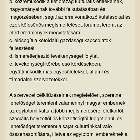
b. közreműködik a két ország kulturális emlékeinek,
hagyományainak további felkutatásában és
megőrzésében, segíti az erre vonatkozó kutatásokat és
ezek kölcsönös megismertetését, fórumot teremt az
elért eredmények megvitatására,
c. elősegíti a kétoldalú gazdasági kapcsolatok
fejlesztését,
d. ismeretterjesztő tevékenységet folytat,
e. tevékenységi körébe eső kérdésekben,
együttműködik más egyesületekkel, állami és
társadalmi szervezetekkel.
A szervezet célkitűzéseinek megfelelően, szeretne
lehetőséget teremteni valamennyi magyar embernek
az egyiptomi kultúra jobb megismerésére, életkortól,
szociális helyzettől és képzettségtől függetlenül, és
lehetőséget teremteni a saját kultúránkkal való
összehasonlításra, illetve az egyiptomi embereknek a