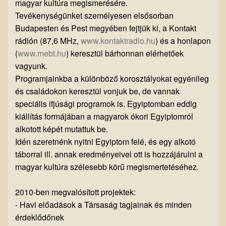
magyar kultúra megismerésére.
Tevékenységünket személyesen elsősorban
Budapesten és Pest megyében fejtjük ki, a Kontakt
rádión (87,6 MHz,
www.kontaktradio.hu
) és a honlapon
(
www.mebt.hu
) keresztül bárhonnan elérhetőek
vagyunk.
Programjainkba a különböző korosztályokat egyénileg
és családokon keresztül vonjuk be, de vannak
speciális ifjúsági programok is. Egyiptomban eddig
kiállítás formájában a magyarok ókori Egyiptomról
alkotott képét mutattuk be.
Idén szeretnénk nyitni Egyiptom felé, és egy alkotó
táborral ill. annak eredményeivel ott is hozzájárulni a
magyar kultúra szélesebb körű megismertetéséhez.
2010-ben megvalósított projektek:
- Havi előadások a Társaság tagjainak és minden
érdeklődőnek