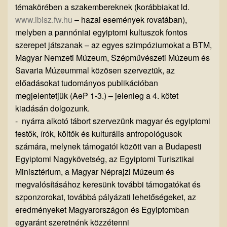
témakörében a szakembereknek (korábbiakat ld.
www.ibisz.fw.hu
– hazai események rovatában),
melyben a pannóniai egyiptomi kultuszok fontos
szerepet játszanak – az egyes szimpóziumokat a BTM,
Magyar Nemzeti Múzeum, Szépművészeti Múzeum és
Savaria Múzeummal közösen szerveztük, az
előadásokat tudományos publikációban
megjelentetjük (AeP 1-3.) – jelenleg a 4. kötet
kiadásán dolgozunk.
- nyárra alkotó tábort szervezünk magyar és egyiptomi
festők, írók, költők és kulturális antropológusok
számára, melynek támogatói között van a Budapesti
Egyiptomi Nagykövetség, az Egyiptomi Turisztikai
Minisztérium, a Magyar Néprajzi Múzeum és
megvalósításához keresünk további támogatókat és
szponzorokat, továbbá pályázati lehetőségeket, az
eredményeket Magyarországon és Egyiptomban
egyaránt szeretnénk közzétenni