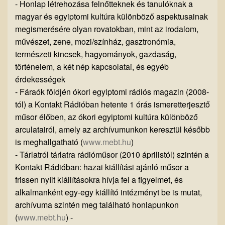
- Honlap létrehozása felnőtteknek és tanulóknak a
magyar és egyiptomi kultúra különböző aspektusainak
megismerésére olyan rovatokban, mint az irodalom,
művészet, zene, mozi/színház, gasztronómia,
természeti kincsek, hagyományok, gazdaság,
történelem, a két nép kapcsolatai, és egyéb
érdekességek
- Fáraók földjén ókori egyiptomi rádiós magazin (2008-
tól) a Kontakt Rádióban hetente 1 órás ismeretterjesztő
műsor élőben, az ókori egyiptomi kultúra különböző
arculatairól, amely az archívumunkon keresztül később
is meghallgatható (
www.mebt.hu
)
- Tárlatról tárlatra rádióműsor (2010 áprilistól) szintén a
Kontakt Rádióban: hazai kiállítási ajánló műsor a
frissen nyílt kiállításokra hívja fel a figyelmet, és
alkalmanként egy-egy kiállító intézményt be is mutat,
archívuma szintén meg található honlapunkon
(
www.mebt.hu
) -