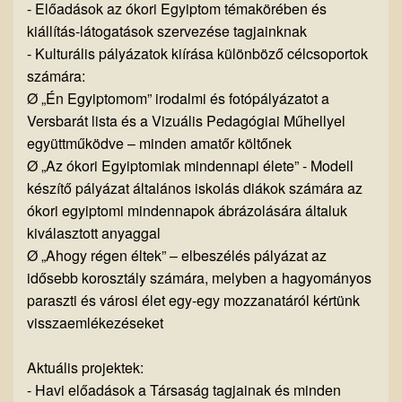
- Előadások az ókori Egyiptom témakörében és
kiállítás-látogatások szervezése tagjainknak
- Kulturális pályázatok kiírása különböző célcsoportok
számára:
Ø „Én Egyiptomom” irodalmi és fotópályázatot a
Versbarát lista és a Vizuális Pedagógiai Műhellyel
együttműködve – minden amatőr költőnek
Ø „Az ókori Egyiptomiak mindennapi élete” - Modell
készítő pályázat általános iskolás diákok számára az
ókori egyiptomi mindennapok ábrázolására általuk
kiválasztott anyaggal
Ø „Ahogy régen éltek” – elbeszélés pályázat az
idősebb korosztály számára, melyben a hagyományos
paraszti és városi élet egy-egy mozzanatáról kértünk
visszaemlékezéseket
Aktuális projektek:
- Havi előadások a Társaság tagjainak és minden