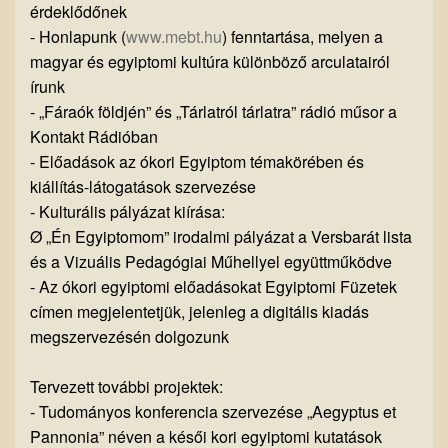
érdeklődőnek
- Honlapunk (
www.mebt.hu
) fenntartása, melyen a
magyar és egyiptomi kultúra különböző arculatairól
írunk
- „Fáraók földjén” és „Tárlatról tárlatra” rádió műsor a
Kontakt Rádióban
- Előadások az ókori Egyiptom témakörében és
kiállítás-látogatások szervezése
- Kulturális pályázat kiírása:
Ø „Én Egyiptomom” irodalmi pályázat a Versbarát lista
és a Vizuális Pedagógiai Műhellyel együttműködve
- Az ókori egyiptomi előadásokat Egyiptomi Füzetek
címen megjelentetjük, jelenleg a digitális kiadás
megszervezésén dolgozunk
Tervezett további projektek:
- Tudományos konferencia szervezése „Aegyptus et
Pannonia” néven a késői kori egyiptomi kutatások