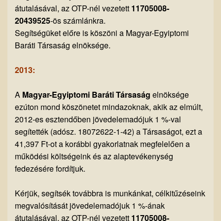
átutalásával, az OTP-nél vezetett
11705008-
20439525
-ös számlánkra.
Segítségüket előre is köszöni a Magyar-Egyiptomi
Baráti Társaság elnöksége.
2013:
A
Magyar-Egyiptomi Baráti Társaság
elnöksége
ezúton mond köszönetet mindazoknak, akik az elmúlt,
2012-es esztendőben jövedelemadójuk 1 %-val
segítették (adósz. 18072622-1-42) a Társaságot, ezt a
41,397 Ft-ot a korábbi gyakorlatnak megfelelően a
működési költségeink és az alaptevékenység
fedezésére fordítjuk.
Kérjük, segítsék továbbra is munkánkat, célkitűzéseink
megvalósítását jövedelemadójuk 1 %-ának
átutalásával, az OTP-nél vezetett
11705008-