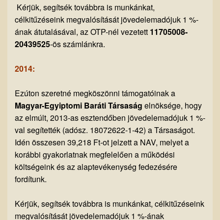
Kérjük, segítsék továbbra is munkánkat,
célkitűzéseink megvalósítását jövedelemadójuk 1 %-
ának átutalásával, az OTP-nél vezetett
11705008-
20439525
-ös számlánkra.
2014:
Ezúton szeretné megköszönni támogatóinak a
Magyar-Egyiptomi Baráti Társaság
elnöksége, hogy
az elmúlt, 2013-as esztendőben jövedelemadójuk 1 %-
val segítették (adósz. 18072622-1-42) a Társaságot.
Idén összesen 39,218 Ft-ot jelzett a NAV, melyet a
korábbi gyakorlatnak megfelelően a működési
költségeink és az alaptevékenység fedezésére
fordítunk.
Kérjük, segítsék továbbra is munkánkat, célkitűzéseink
megvalósítását jövedelemadójuk 1 %-ának