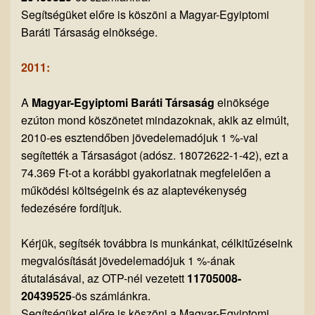
Segítségüket előre is köszöni a Magyar-Egyiptomi
Baráti Társaság elnöksége.
2011:
A
Magyar-Egyiptomi Baráti Társaság
elnöksége
ezúton mond köszönetet mindazoknak, akik az elmúlt,
2010-es esztendőben jövedelemadójuk 1 %-val
segítették a Társaságot (adósz. 18072622-1-42), ezt a
74.369 Ft-ot a korábbi gyakorlatnak megfelelően a
működési költségeink és az alaptevékenység
fedezésére fordítjuk.
Kérjük, segítsék továbbra is munkánkat, célkitűzéseink
megvalósítását jövedelemadójuk 1 %-ának
átutalásával, az OTP-nél vezetett
11705008-
20439525
-ös számlánkra.
Segítségüket előre is köszöni a Magyar-Egyiptomi