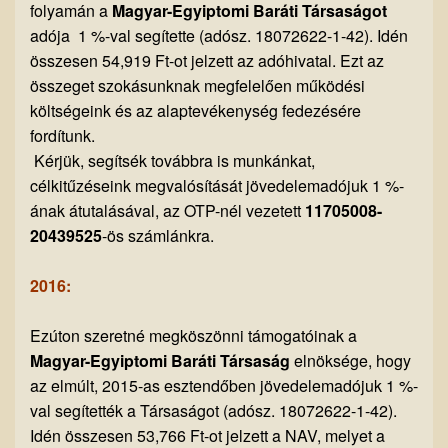
folyamán a
Magyar-Egyiptomi Baráti Társaságot
adója 1 %-val segítette (adósz. 18072622-1-42). Idén
összesen 54,919 Ft-ot jelzett az adóhivatal. Ezt az
összeget szokásunknak megfelelően működési
költségeink és az alaptevékenység fedezésére
fordítunk.
Kérjük, segítsék továbbra is munkánkat,
célkitűzéseink megvalósítását jövedelemadójuk 1 %-
ának átutalásával, az OTP-nél vezetett
11705008-
20439525
-ös számlánkra.
2016:
Ezúton szeretné megköszönni támogatóinak a
Magyar-Egyiptomi Baráti Társaság
elnöksége, hogy
az elmúlt, 2015-as esztendőben jövedelemadójuk 1 %-
val segítették a Társaságot (adósz. 18072622-1-42).
Idén összesen 53,766 Ft-ot jelzett a NAV, melyet a