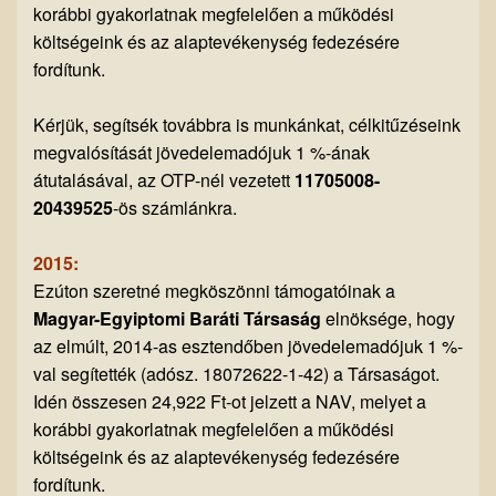
korábbi gyakorlatnak megfelelően a működési
költségeink és az alaptevékenység fedezésére
fordítunk.
Kérjük, segítsék továbbra is munkánkat, célkitűzéseink
megvalósítását jövedelemadójuk 1 %-ának
átutalásával, az OTP-nél vezetett
11705008-
20439525
-ös számlánkra.
2015:
Ezúton szeretné megköszönni támogatóinak a
Magyar-Egyiptomi Baráti Társaság
elnöksége, hogy
az elmúlt, 2014-as esztendőben jövedelemadójuk 1 %-
val segítették (adósz. 18072622-1-42) a Társaságot.
Idén összesen 24,922 Ft-ot jelzett a NAV, melyet a
korábbi gyakorlatnak megfelelően a működési
költségeink és az alaptevékenység fedezésére
fordítunk.