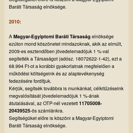
Baráti Társaság elnöksége.
2010:
A
Magyar-Egyiptomi Baráti Társaság
elnöksége
ezúton mond köszönetet mindazoknak, akik az elmúlt,
2009-es esztendőben jövedelemadójuk 1 %-val
segítették a Társaságot (adósz. 18072622-1-42), ezt a
68.994 Ft-ot a korábbi gyakorlatnak megfelelően a
működési költségeink és az alaptevékenység
fedezésére fordítjuk.
Kérjük, segítsék továbbra is munkánkat, célkitűzéseink
megvalósítását jövedelemadójuk 1 %-ának
átutalásával, az OTP-nél vezetett
11705008-
20439525
-ös számlánkra.
Segítségüket előre is köszöni a Magyar-Egyiptomi
Baráti Társaság elnöksége.