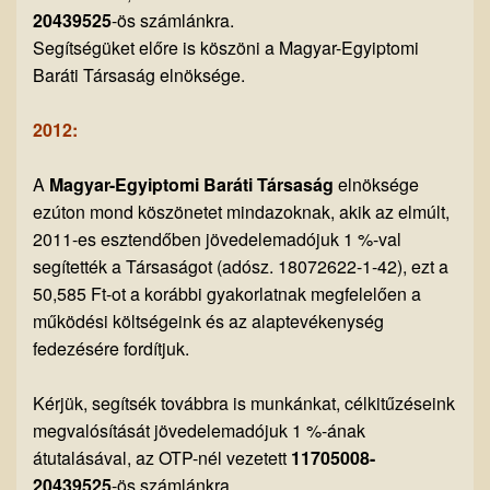
20439525
-ös számlánkra.
Segítségüket előre is köszöni a Magyar-Egyiptomi
Baráti Társaság elnöksége.
2012:
A
Magyar-Egyiptomi Baráti Társaság
elnöksége
ezúton mond köszönetet mindazoknak, akik az elmúlt,
2011-es esztendőben jövedelemadójuk 1 %-val
segítették a Társaságot (adósz. 18072622-1-42), ezt a
50,585 Ft-ot a korábbi gyakorlatnak megfelelően a
működési költségeink és az alaptevékenység
fedezésére fordítjuk.
Kérjük, segítsék továbbra is munkánkat, célkitűzéseink
megvalósítását jövedelemadójuk 1 %-ának
átutalásával, az OTP-nél vezetett
11705008-
20439525
-ös számlánkra.