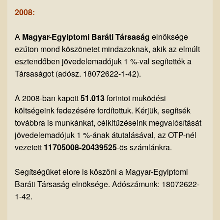
2008:
A
Magyar-Egyiptomi Baráti Társaság
elnöksége
ezúton mond köszönetet mindazoknak, akik az elmúlt
esztendőben jövedelemadójuk 1 %-val segítették a
Társaságot (adósz. 18072622-1-42).
A 2008-ban kapott
51.013
forintot muködési
költségeink fedezésére fordítottuk. Kérjük, segítsék
továbbra is munkánkat, célkitűzéseink megvalósítását
jövedelemadójuk 1 %-ának átutalásával, az OTP-nél
vezetett
11705008-20439525
-ös számlánkra.
Segítségüket elore is köszöni a Magyar-Egyiptomi
Baráti Társaság elnöksége. Adószámunk: 18072622-
1-42.