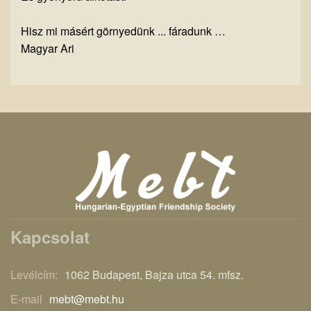
Hisz mi másért görnyedünk ... fáradunk …
Magyar Ari
Kapcsolat
Levélcím:
1062 Budapest, Bajza utca 54. mfsz.
E-mail
mebt@mebt.hu