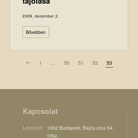
tájolása
2009, december 2.
Bővebben
1
…
50
51
52
53
Kapcsolat
Levélcím:
1062 Budapest, Bajza utca 54.
mfsz.