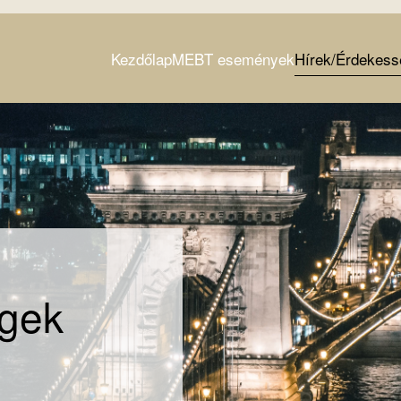
Kezdőlap
MEBT események
Hírek/Érdekess
égek