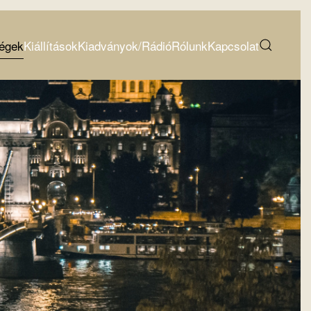
égek
Kiállítások
Kiadványok/Rádió
Rólunk
Kapcsolat