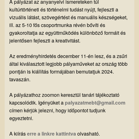
A pályázat az anyanyelvi ismereteken túl
kultúrtörténeti és történelmi tudást nyújt, fejleszti a
vizuális látást, szövegértést és manuális készségeket,
ill. az 5-10 fős csoportmunka révén bővíti és
gyakoroltatja az együttműködés különböző formáit és
jelentősen fejleszti a kreativitást.
Az eredményhirdetés december 11-én lesz, és a zsűri
által kiválasztott legjobb pályaműveket az ország több
pontján is kiállítás formájában bemutatjuk 2024.
tavaszán.
A pályázathoz zoomon keresztül tanári tájékoztató
kapcsolódik. Igényüket a
palyazatmebt@gmail.com
címen kérjük jelezni, hogy időpontot tudjunk
egyeztetni.
A kiírás
erre a linkre kattintva
olvasható.