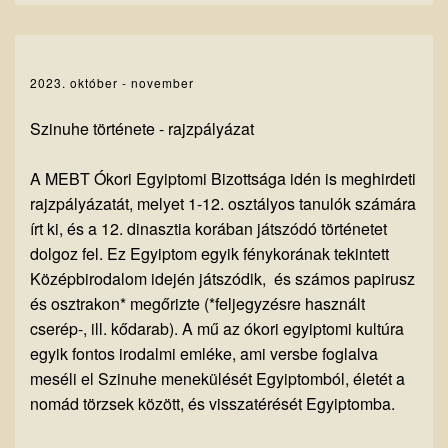
2023. október - november
Szinuhe története - rajzpályázat
A MEBT Ókori Egyiptomi Bizottsága idén is meghirdeti
rajzpályázatát, melyet 1-12. osztályos tanulók számára
írt ki, és a 12. dinasztia korában játszódó történetet
dolgoz fel. Ez Egyiptom egyik fénykorának tekintett
Középbirodalom idején játszódik, és számos papirusz
és osztrakon* megőrizte (*feljegyzésre használt
cserép-, ill. kődarab). A mű az ókori egyiptomi kultúra
egyik fontos irodalmi emléke, ami versbe foglalva
meséli el Szinuhe menekülését Egyiptomból, életét a
nomád törzsek között, és visszatérését Egyiptomba.