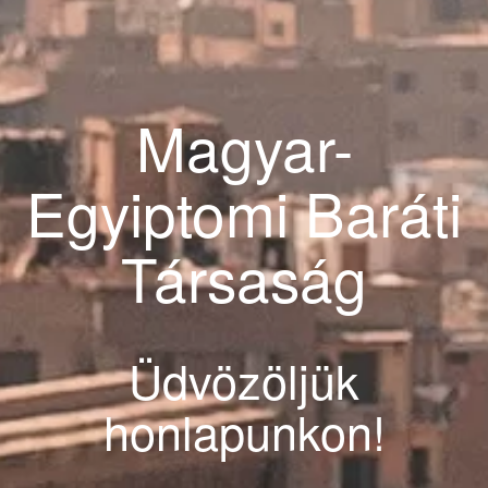
Magyar-
Egyiptomi Baráti
Társaság
Üdvözöljük
honlapunkon!