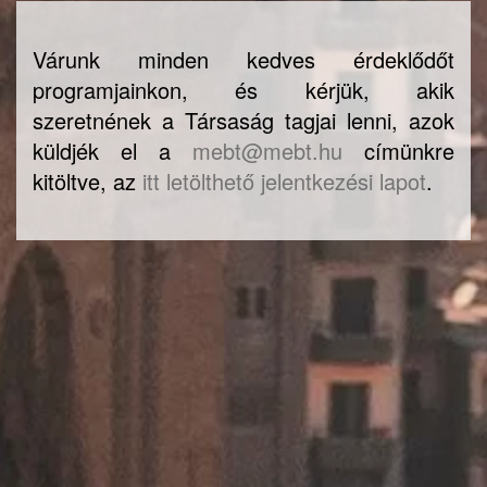
Várunk minden kedves érdeklődőt
programjainkon, és kérjük, akik
szeretnének a Társaság tagjai lenni, azok
küldjék el a
mebt@mebt.hu
címünkre
kitöltve, az
itt letölthető jelentkezési lapot
.